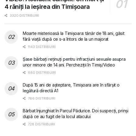
4 răniți la ieșirea din Timișoara
3320 DISTRIBUIRI
Moarte misterioasă la Timișoara: tânăr de 18 ani, găsit
fără viață după ce s-a întors de la un majorat
1143 DISTRIBUIRI
Șase bărbați reținuți pentru infracțiuni sexuale asupra
unor minore de 14 ani. Percheziții în Timiș/Video
880 DISTRIBUIRI
După 15 ani de așteptare, Timișoara are în sfârșit o
legătură directă A1
786 DISTRIBUIRI
Bărbat înjunghiat în Parcul Pădurice. Doi suspecți, prinși
după ce au fugit de la locul atacului
728 DISTRIBUIRI