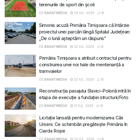
terenurile de sport din școli
DE
BANATMEDIA
24 IUL. 2026
0
Simonis acuză Primăria Timișoara că întârzie
proiectul unei parcări lângă Spitalul Județean:
„De o lună așteptăm un răspuns”
DE
BANATMEDIA
22 IUL. 2026
0
Primăria Timișoara a atribuit contractul pentru
construirea unei noi hale de mentenanță a
tramvaielor
DE
BANATMEDIA
22 IUL. 2026
0
Reconstrucția pasajului Slavici–Polonă intră în
etapa de execuție a fundației structurii/Foto
DE
BANATMEDIA
21 IUL. 2026
0
Licitație lansată pentru modernizarea Căii
Urseni. Ce schimbări pregătește Primăria în
Ciarda Roșie
DE
BANATMEDIA
20 IUL. 2026
0