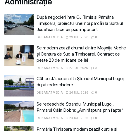
Administrație
După negocieri între CJ Timiș și Primăria
Timișoara, proiectul unei noi parcări la Spitalul
Județean face un pas important
DE
BANATMEDIA
29 IUL. 2026
0
Se modernizează drumul dintre Moșnița Veche
și Centura de Sud a Timișoarei. Contract de
peste 23 de milioane de lei
DE
BANATMEDIA
27 IUL. 2026
0
Cât costă accesul la Ștrandul Municipal Lugoj
după redeschidere
DE
BANATMEDIA
24 IUL. 2026
0
Se redeschide Ștrandul Municipal Lugoj.
Primarul Călin Dobra: „Am răspuns prin fapte”
DE
BANATMEDIA
24 IUL. 2026
0
Primăria Timișoara modernizează curțile și