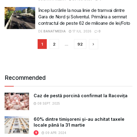
Încep lucrările la noua linie de tramvai dintre
Gara de Nord și Solventul. Primăria a semnat
contractul de peste 62 de milioane de lei/Foto
DE
BANATMEDIA
17 IUL. 2026
0
1
2
…
92
Recommended
Caz de pestă porcină confirmat la Racovița
08 SEPT. 2025
60% dintre timișoreni și-au achitat taxele
locale până la 31 martie
09 APR. 2024