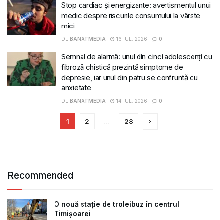
Stop cardiac și energizante: avertismentul unui
medic despre riscurile consumului la vârste
mici
DE
BANATMEDIA
16 IUL. 2026
0
Semnal de alarmă: unul din cinci adolescenți cu
fibroză chistică prezintă simptome de
depresie, iar unul din patru se confruntă cu
anxietate
DE
BANATMEDIA
14 IUL. 2026
0
1
2
…
28
Recommended
O nouă stație de troleibuz în centrul
Timișoarei