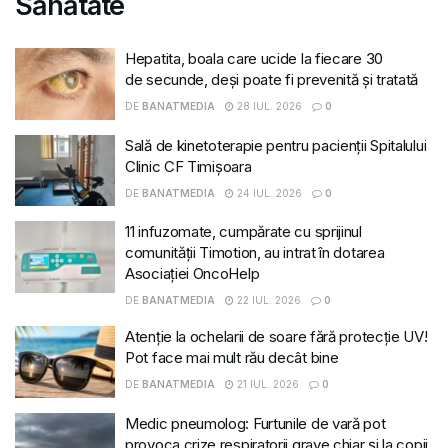
Sănătate
Hepatita, boala care ucide la fiecare 30
de secunde, deși poate fi prevenită și tratată
DE
BANATMEDIA
28 IUL. 2026
0
Sală de kinetoterapie pentru pacienții Spitalului
Clinic CF Timișoara
DE
BANATMEDIA
24 IUL. 2026
0
11 infuzomate, cumpărate cu sprijinul
comunității Timotion, au intrat în dotarea
Asociației OncoHelp
DE
BANATMEDIA
22 IUL. 2026
0
Atenție la ochelarii de soare fără protecție UV!
Pot face mai mult rău decât bine
DE
BANATMEDIA
21 IUL. 2026
0
Medic pneumolog: Furtunile de vară pot
provoca crize respiratorii grave chiar și la copii