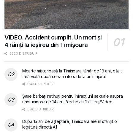
VIDEO. Accident cumplit. Un mort și
4 răniți la ieșirea din Timișoara
3320 DISTRIBUIRI
Moarte misterioasă la Timișoara: tânăr de 18 ani, găsit
fără viață după ce s-a întors de la un majorat
1143 DISTRIBUIRI
Șase bărbați reținuți pentru infracțiuni sexuale asupra
unor minore de 14 ani. Percheziții în Timiș/Video
880 DISTRIBUIRI
După 15 ani de așteptare, Timișoara are în sfârșit o
legătură directă A1