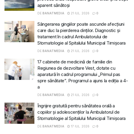
aparent sănătoși
DE
BANATMEDIA
21 IUL. 2026
0
Sângerarea gingiilor poate ascunde afecțiuni
care duc la pierderea dinților. Diagnostic și
tratament în cadrul Ambulatorului de
Stomatologie al Spitalului Municipal Timișoara
DE
BANATMEDIA
21 IUL. 2026
0
17 cabinete de medicină de familie din
Regiunea de dezvoltare Vest, dotate cu
aparatură în cadrul programului „Primul pas
spre sănătate”. Programul a ajuns la ediția a 4-
a
DE
BANATMEDIA
21 IUL. 2026
0
Îngrijire gratuită pentru sănătatea orală a
copiilor și adolescenților la Ambulatorul de
Stomatologie al Spitalului Municipal Timișoara
DE
BANATMEDIA
17 IUL. 2026
0