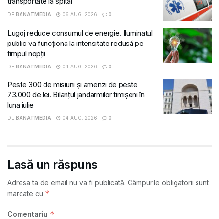
transportate la spital
DE
BANATMEDIA
06 AUG. 2026
0
Lugoj reduce consumul de energie. Iluminatul
public va funcționa la intensitate redusă pe
timpul nopții
DE
BANATMEDIA
04 AUG. 2026
0
Peste 300 de misiuni și amenzi de peste
73.000 de lei. Bilanțul jandarmilor timișeni în
luna iulie
DE
BANATMEDIA
04 AUG. 2026
0
Lasă un răspuns
Adresa ta de email nu va fi publicată.
Câmpurile obligatorii sunt
*
marcate cu
*
Comentariu