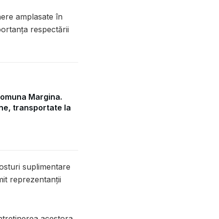
ghere amplasate în
portanța respectării
comuna Margina.
e, transportate la
osturi suplimentare
mit reprezentanții
întreținerea acestora