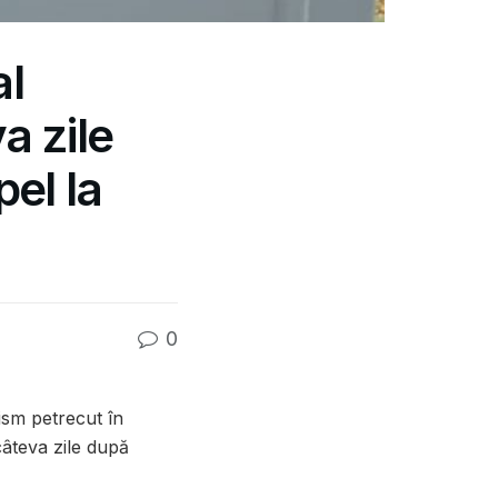
al
a zile
pel la
0
sm petrecut în
câteva zile după