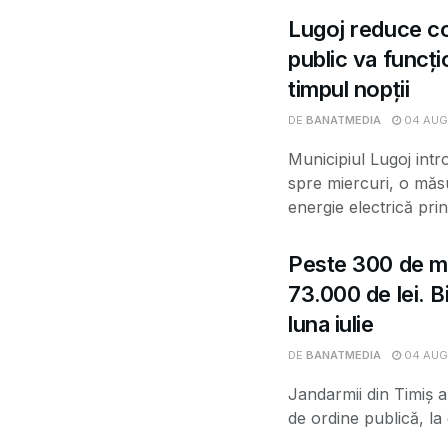
Lugoj reduce co
public va funcți
timpul nopții
DE
BANATMEDIA
04 AUG
Municipiul Lugoj int
spre miercuri, o măs
energie electrică prin.
Peste 300 de mi
73.000 de lei. Bi
luna iulie
DE
BANATMEDIA
04 AUG
Jandarmii din Timiș a
de ordine publică, la 