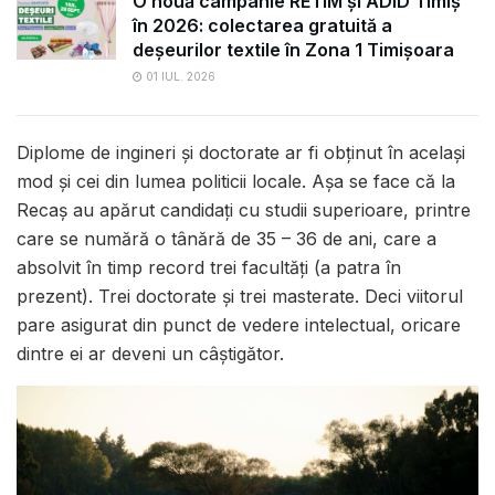
O nouă campanie RETIM și ADID Timiș
în 2026: colectarea gratuită a
deșeurilor textile în Zona 1 Timișoara
01 IUL. 2026
Diplome de ingineri și doctorate ar fi obținut în același
mod și cei din lumea politicii locale. Așa se face că la
Recaș au apărut candidați cu studii superioare, printre
care se numără o tânără de 35 – 36 de ani, care a
absolvit în timp record trei facultăți (a patra în
prezent). Trei doctorate și trei masterate. Deci viitorul
pare asigurat din punct de vedere intelectual, oricare
dintre ei ar deveni un câștigător.