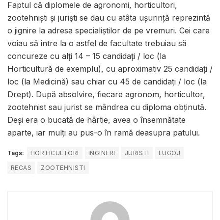
Faptul că diplomele de agronomi, horticultori,
zootehniști și juriști se dau cu atâta ușurință reprezintă
o jignire la adresa specialiștilor de pe vremuri. Cei care
voiau să intre la o astfel de facultate trebuiau să
concureze cu alți 14 – 15 candidați / loc (la
Horticultură de exemplu), cu aproximativ 25 candidați /
loc (la Medicină) sau chiar cu 45 de candidați / loc (la
Drept). După absolvire, fiecare agronom, horticultor,
zootehnist sau jurist se mândrea cu diploma obținută.
Deși era o bucată de hârtie, avea o însemnătate
aparte, iar mulți au pus-o în ramă deasupra patului.
Tags:
HORTICULTORI
INGINERI
JURISTI
LUGOJ
RECAS
ZOOTEHNISTI