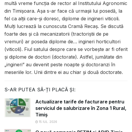
multă vreme funcția de rector al Institutului Agronomic
din Timișoara. Așa s-ar face că urmașii lui posedă, la
fel ca alții care-și doresc, diplome de ingineri viticoli.
Mulți lucrează la cunoscuta Cramă Recaș. Se discută
foarte des și că mecanizatorii (tractoriștii de pe
vremuri) ar poseda diplome de… ingineri horticultori
(viticoli). Fiul satului despre care se vorbește ar fi oferit
și diplome de doctori (doctorate). Astfel, jumătate din
„ingineri” au devenit peste noapte și doctoranzi în
meseriile lor. Unii dintre ei au chiar și două doctorate.
S-AR PUTEA SĂ-ȚI PLACĂ ȘI:
Actualizare tarife de facturare pentru
serviciul de salubrizare în Zona 1 Rural,
Timiș
15 IUL. 2026