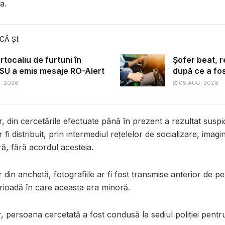
a.
CĂ ȘI:
tocaliu de furtuni în
Șofer beat, re
 ISU a emis mesaje RO-Alert
după ce a fos
. 2026
05 AUG. 2026
or, din cercetările efectuate până în prezent a rezultat susp
 fi distribuit, prin intermediul rețelelor de socializare, imagi
ă, fără acordul acesteia.
 din anchetă, fotografiile ar fi fost transmise anterior de 
erioadă în care aceasta era minoră.
r, persoana cercetată a fost condusă la sediul poliției pentru