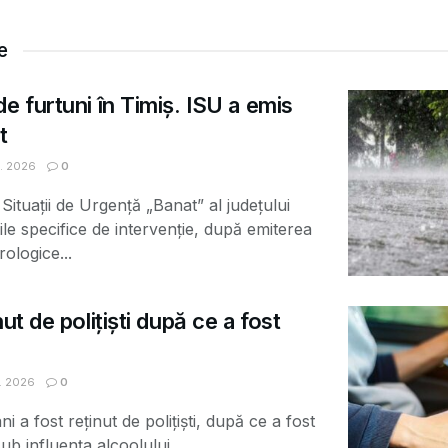
e
e furtuni în Timiș. ISU a emis
t
. 2026
0
Situații de Urgență „Banat” al județului
ile specifice de intervenție, după emiterea
ologice...
ut de polițiști după ce a fost
. 2026
0
 a fost reținut de polițiști, după ce a fost
b influența alcoolului...