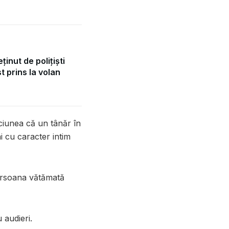
ținut de polițiști
t prins la volan
iciunea că un tânăr în
ni cu caracter intim
persoana vătămată
 audieri.