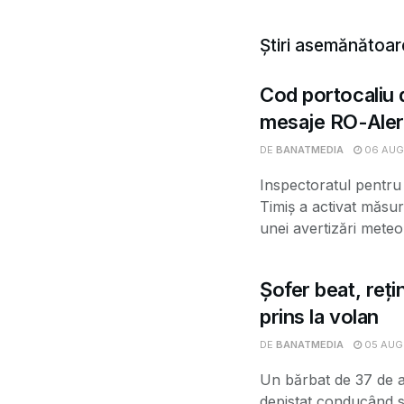
Știri asemănătoar
Cod portocaliu d
mesaje RO-Aler
DE
BANATMEDIA
06 AUG
Inspectoratul pentru 
Timiș a activat măsur
unei avertizări meteor
Șofer beat, rețin
prins la volan
DE
BANATMEDIA
05 AUG
Un bărbat de 37 de ani
depistat conducând su