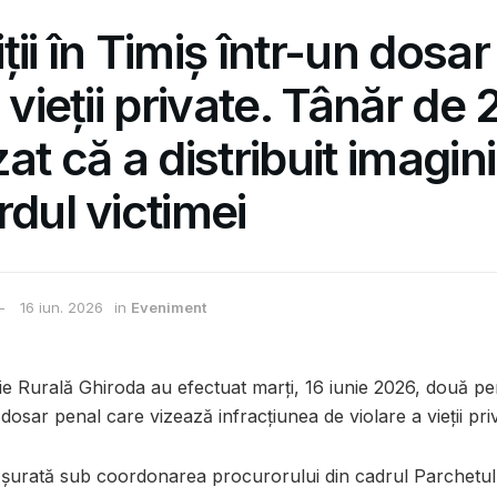
ții în Timiș într-un dosar
 vieții private. Tânăr de
at că a distribuit imagini
rdul victimei
16 iun. 2026
in
Eveniment
oliție Rurală Ghiroda au efectuat marți, 16 iunie 2026, două per
 dosar penal care vizează infracțiunea de violare a vieții pri
ășurată sub coordonarea procurorului din cadrul Parchetul