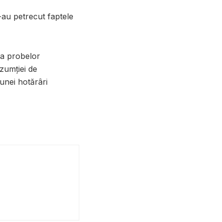
s-au petrecut faptele
rea probelor
zumției de
unei hotărâri