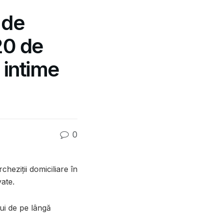
 de
 20 de
 intime
0
cheziții domiciliare în
vate.
ui de pe lângă