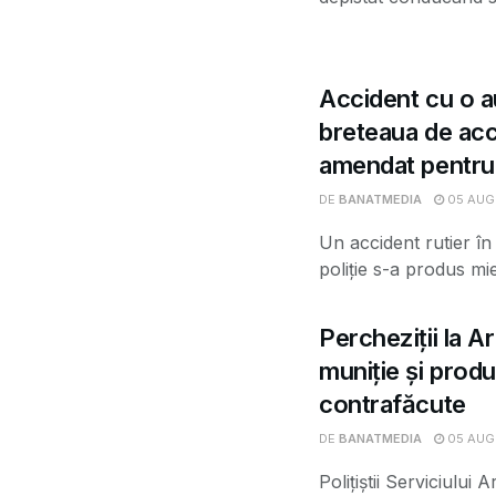
Accident cu o a
breteaua de acc
amendat pentru
DE
BANATMEDIA
05 AUG
Un accident rutier în
poliție s-a produs mie
Percheziții la Ar
muniție și produ
contrafăcute
DE
BANATMEDIA
05 AUG
Polițiștii Serviciului