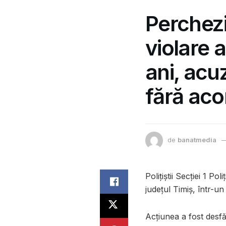
Perchezi
violare a
ani, acuz
fără aco
de
banatmedia
Polițiștii Secției 1 P
județul Timiș, într-un
Acțiunea a fost desf