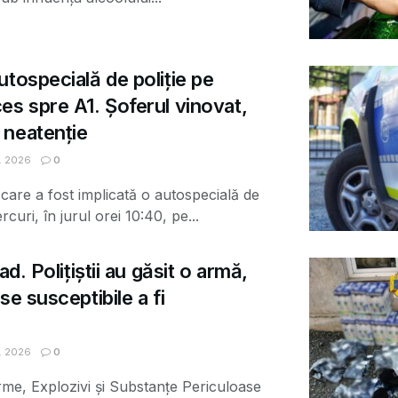
utospecială de poliție pe
es spre A1. Șoferul vinovat,
 neatenție
. 2026
0
 care a fost implicată o autospecială de
rcuri, în jurul orei 10:40, pe...
ad. Polițiștii au găsit o armă,
se susceptibile a fi
. 2026
0
 Arme, Explozivi și Substanțe Periculoase