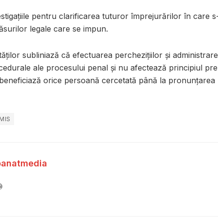
vestigațiile pentru clarificarea tuturor împrejurărilor în care 
măsurilor legale care se impun.
tăților subliniază că efectuarea perchezițiilor și administra
edurale ale procesului penal și nu afectează principiul pre
 beneficiază orice persoană cercetată până la pronunțarea 
MIS
banatmedia