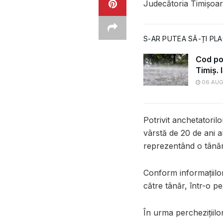
Judecătoria Timișoar
S-AR PUTEA SĂ-ȚI PLA
Cod por
Timiș.
06 AUG
Potrivit anchetatoril
vârstă de 20 de ani ar
reprezentând o tânăr
Conform informațiilor
către tânăr, într-o p
În urma perchezițiilo