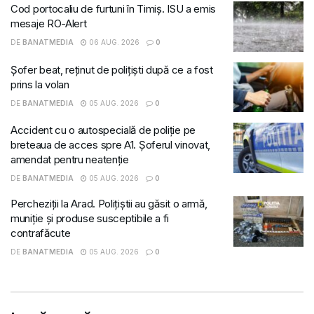
Cod portocaliu de furtuni în Timiș. ISU a emis
mesaje RO-Alert
DE
BANATMEDIA
06 AUG. 2026
0
Șofer beat, reținut de polițiști după ce a fost
prins la volan
DE
BANATMEDIA
05 AUG. 2026
0
Accident cu o autospecială de poliție pe
breteaua de acces spre A1. Șoferul vinovat,
amendat pentru neatenție
DE
BANATMEDIA
05 AUG. 2026
0
Percheziții la Arad. Polițiștii au găsit o armă,
muniție și produse susceptibile a fi
contrafăcute
DE
BANATMEDIA
05 AUG. 2026
0