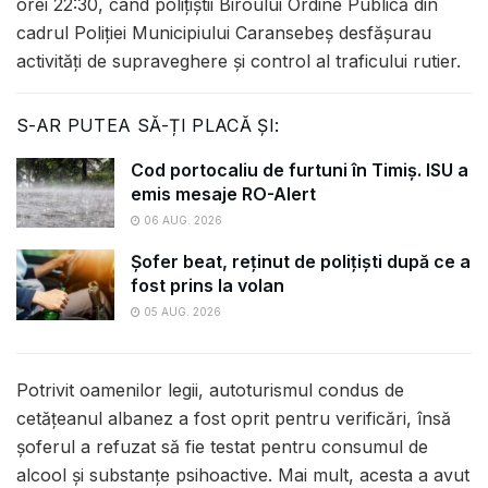
orei 22:30, când polițiștii Biroului Ordine Publică din
cadrul Poliției Municipiului Caransebeș desfășurau
activități de supraveghere și control al traficului rutier.
S-AR PUTEA SĂ-ȚI PLACĂ ȘI:
Cod portocaliu de furtuni în Timiș. ISU a
emis mesaje RO-Alert
06 AUG. 2026
Șofer beat, reținut de polițiști după ce a
fost prins la volan
05 AUG. 2026
Potrivit oamenilor legii, autoturismul condus de
cetățeanul albanez a fost oprit pentru verificări, însă
șoferul a refuzat să fie testat pentru consumul de
alcool și substanțe psihoactive. Mai mult, acesta a avut