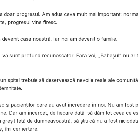
doar progresul. Am adus ceva mult mai important: normali
te, progresul vine firesc.
 a devenit casa noastră. Iar noi am devenit o familie.
, vă sunt profund recunoscător. Fără voi, „Babeșul” nu ar f
un spital trebuie să deservească nevoile reale ale comunități
demnitate.
 și pacienților care au avut încredere în noi. Nu am fost p
ne. Dar am încercat, de fiecare dată, să dăm tot ceea ce e
greșit față de dumneavoastră, să știți că nu a fost niciodată
, îmi cer iertare.