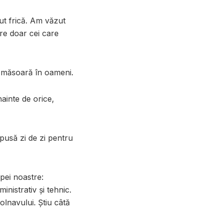
t frică. Am văzut
are doar cei care
 măsoară în oameni.
nainte de orice,
pusă zi de zi pentru
ipei noastre:
ministrativ și tehnic.
bolnavului. Știu câtă