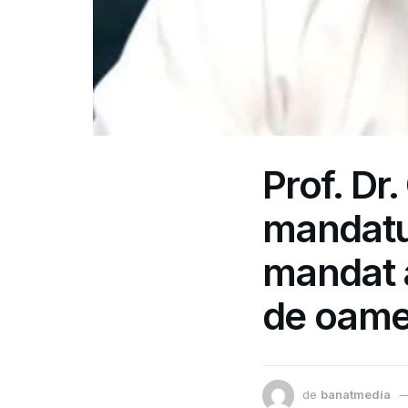
Prof. Dr.
mandatul
mandat a
de oamen
de
banatmedia