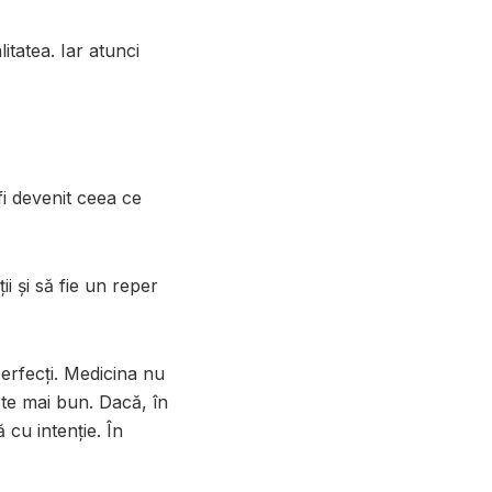
tatea. Iar atunci
i devenit ceea ce
i și să fie un reper
erfecți. Medicina nu
ste mai bun. Dacă, în
 cu intenție. În