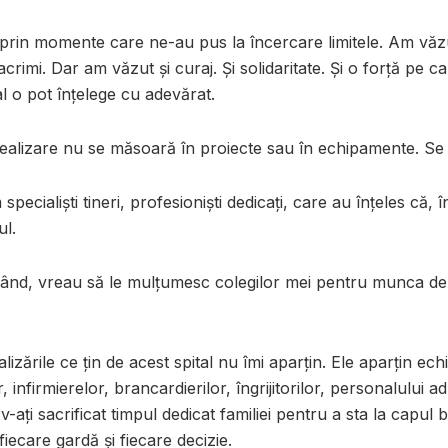
rin momente care ne-au pus la încercare limitele. Am văzu
crimi. Dar am văzut și curaj. Și solidaritate. Și o forță pe c
al o pot înțelege cu adevărat.
ealizare nu se măsoară în proiecte sau în echipamente. Se
pecialiști tineri, profesioniști dedicați, care au înțeles că, î
ul.
rând, vreau să le mulțumesc colegilor mei pentru munca de
alizările ce țin de acest spital nu îmi aparțin. Ele aparțin ech
, infirmierelor, brancardierilor, îngrijitorilor, personalului ad
 v-ați sacrificat timpul dedicat familiei pentru a sta la capul 
iecare gardă și fiecare decizie.