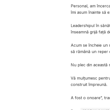
Personal, am încerca
îmi asum înainte să e
Leadershipul în sănăt
înseamnă grijă față 
Acum se încheie un m
să rămână un reper d
Nu plec din această m
Vă mulțumesc pentru 
construit împreună.
A fost o onoare”, tra