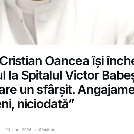
 Cristian Oancea își înch
 la Spitalul Victor Babe
re un sfârșit. Angajame
i, niciodată”
03 mart. 2026
in
Sănătate