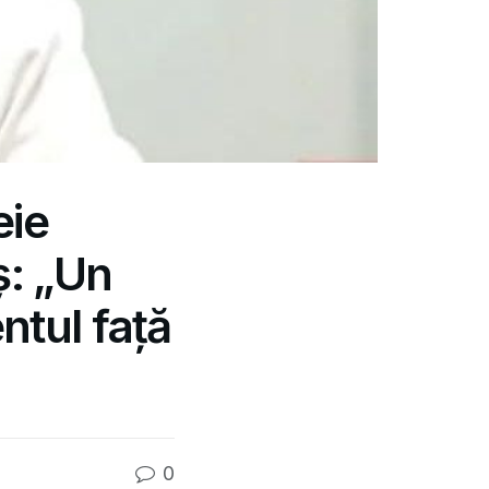
eie
ș: „Un
ntul față
0