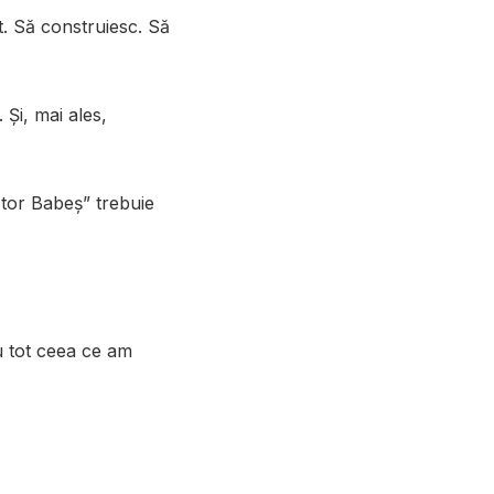
t. Să construiesc. Să
Și, mai ales,
tor Babeș” trebuie
u tot ceea ce am