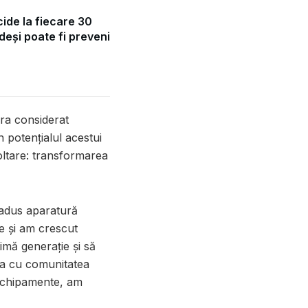
ide la fiecare 30
eși poate fi preveni
era considerat
 potențialul acestui
voltare: transformarea
 adus aparatură
le și am crescut
imă generație și să
ia cu comunitatea
 echipamente, am