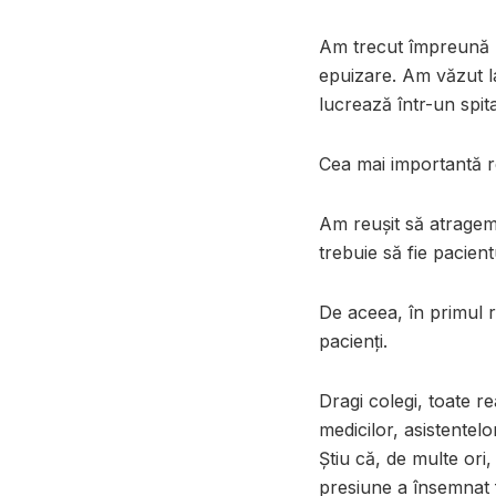
Am trecut împreună p
epuizare. Am văzut la
lucrează într-un spit
Cea mai importantă r
Am reușit să atragem s
trebuie să fie pacient
De aceea, în primul 
pacienți.
Dragi colegi, toate re
medicilor, asistentelor
Știu că, de multe ori,
presiune a însemnat f