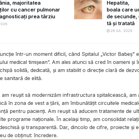
ânia, majoritatea
Hepatita,
ților cu cancer pulmonar
boala care uc
agnosticați prea târziu
de secunde, d
tă și tratată
 2026
28 IUL. 2026
ncție într-un moment dificil, când Spitalul „Victor Babeș” 
ui medical timișean”. Am ales atunci să cred în oameni și în
chipă solidă, dedicată, și am stabilit o direcție clară de dez
te sanitară de elită.
i, am reușit să modernizăm infrastructura spitalicească, am
că în zona de vest a țării, am îmbunătățit circuitele medica
anță pentru pacienți. Am reușit să aducem tratamente de ult
e programe naționale. În același timp, am consolidat relaț
eschisă și transparentă. Dar, dincolo de cifre, proiecte și
eu de obținut: încredere.