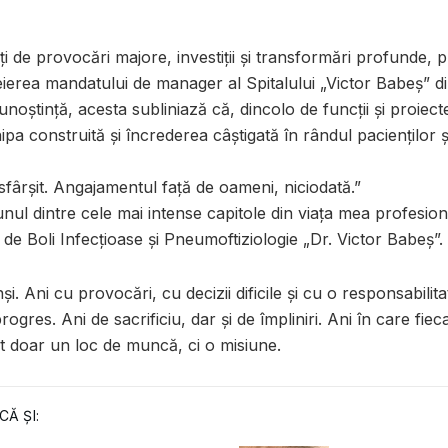
 de provocări majore, investiții și transformări profunde, pr
erea mandatului de manager al Spitalului „Victor Babeș” di
cunoștință, acesta subliniază că, dincolo de funcții și proiec
a construită și încrederea câștigată în rândul pacienților și
fârșit. Angajamentul față de oameni, niciodată.”
 unul dintre cele mai intense capitole din viața mea profesio
 de Boli Infecțioase și Pneumoftiziologie „Dr. Victor Babeș”.
nși. Ani cu provocări, cu decizii dificile și cu o responsabilit
rogres. Ani de sacrificiu, dar și de împliniri. Ani în care fiec
st doar un loc de muncă, ci o misiune.
CĂ ȘI: