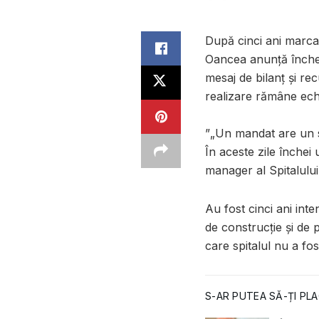
După cinci ani marcați
Oancea anunță închei
mesaj de bilanț și re
realizare rămâne echip
”„Un mandat are un s
În aceste zile închei
manager al Spitalului
Au fost cinci ani inte
de construcție și de p
care spitalul nu a fo
S-AR PUTEA SĂ-ȚI PLA