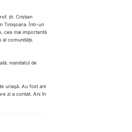
of. dr. Cristian
n Timișoara. Într-un
te, cea mai importantă
 al comunității.
nală: mandatul de
ate uriașă. Au fost ani
are zi a contat. Ani în