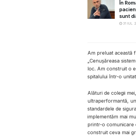
În Rom
pacien
sunt di
31 IUL.
Am preluat această fu
„Cenușăreasa sistemul
loc. Am construit o e
spitalului într-o unita
Alături de colegii me
ultraperformantă, uni
standardele de sigur
implementăm mai mult
printr-o comunicare d
construit ceva mai gr