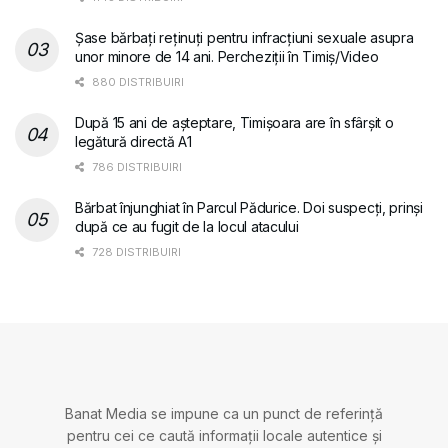
Șase bărbați reținuți pentru infracțiuni sexuale asupra
unor minore de 14 ani. Percheziții în Timiș/Video
880 DISTRIBUIRI
După 15 ani de așteptare, Timișoara are în sfârșit o
legătură directă A1
786 DISTRIBUIRI
Bărbat înjunghiat în Parcul Pădurice. Doi suspecți, prinși
după ce au fugit de la locul atacului
728 DISTRIBUIRI
Banat Media se impune ca un punct de referință
pentru cei ce caută informații locale autentice și