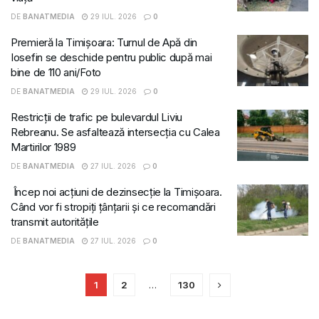
DE
BANATMEDIA
29 IUL. 2026
0
Premieră la Timișoara: Turnul de Apă din
Iosefin se deschide pentru public după mai
bine de 110 ani/Foto
DE
BANATMEDIA
29 IUL. 2026
0
Restricții de trafic pe bulevardul Liviu
Rebreanu. Se asfaltează intersecția cu Calea
Martirilor 1989
DE
BANATMEDIA
27 IUL. 2026
0
Încep noi acțiuni de dezinsecție la Timișoara.
Când vor fi stropiți țânțarii și ce recomandări
transmit autoritățile
DE
BANATMEDIA
27 IUL. 2026
0
1
2
…
130