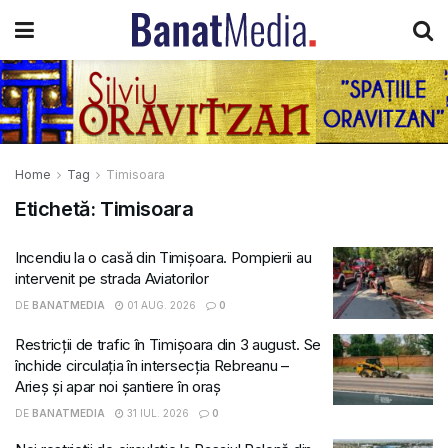
Home
Tag
Timisoara
Etichetă:
Timisoara
Incendiu la o casă din Timișoara. Pompierii au
intervenit pe strada Aviatorilor
DE
BANATMEDIA
01 AUG. 2026
0
Restricții de trafic în Timișoara din 3 august. Se
închide circulația în intersecția Rebreanu –
Arieș și apar noi șantiere în oraș
DE
BANATMEDIA
31 IUL. 2026
0