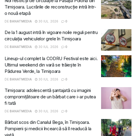
Noi restricții de circulație la Pasajul Polonă din
Timișoara. Lucrările de reconstrucție intră într-
o nouă etapă
DE
BANATMEDIA
30 IUL. 2026
0
De la 1 august intră în vigoare noile reguli pentru
circulația vehiculelor grele în Timișoara
DE
BANATMEDIA
30 IUL. 2026
0
Lineup-ul complet la CODRU Festival este aici.
Ultimul weekend din vară se trăiește în
Pădurea Verde, la Timișoara
DE
BANATMEDIA
30 IUL. 2026
0
Timișoara: adolescentă șantajată cu imagini
compromițătoare de un bărbat care i-ar putea
fi tată
DE
BANATMEDIA
30 IUL. 2026
0
Bărbat scos din Canalul Bega, în Timișoara.
Pompierii și medicii încearcă să îl readucă la
viață