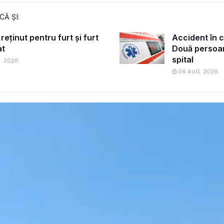
CĂ ȘI:
reținut pentru furt și furt
Accident în 
at
Două persoan
spital
. 2026
06 AUG. 2026