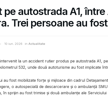
 pe autostrada A1, între 
a. Trei persoane au fost
10 iun. 2026
in
Actualitate
intervenit la un accident rutier produs pe autostrada A1, p
kilometrul 532, unde două autoturisme au fost implicate într
i au fost mobilizate forțe și mijloace din cadrul Detașament
ingere, o autospecială de descarcerare și o ambulanță SMU
în sprijin au fost trimise și două ambulanțe ale Serviciulu