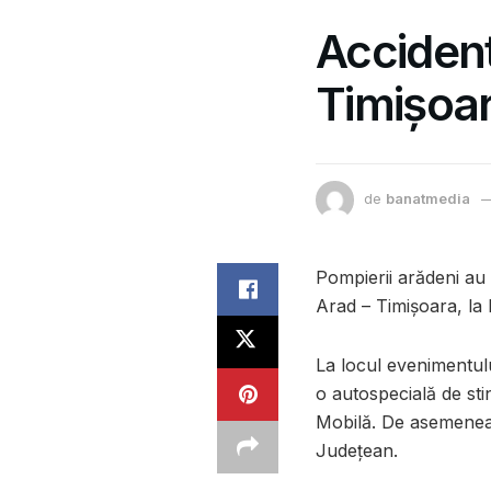
Accident
Timișoar
de
banatmedia
Pompierii arădeni au 
Arad – Timișoara, la 
La locul evenimentulu
o autospecială de st
Mobilă. De asemenea, 
Județean.