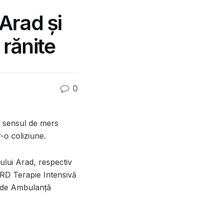
Arad și
 rănite
0
e sensul de mers
-o coliziune.
ului Arad, respectiv
RD Terapie Intensivă
i de Ambulanță