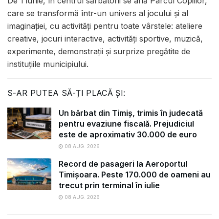
De 1 iunie, în centrul sărbătorii se află Parcul Copiilor,
care se transformă într-un univers al jocului și al
imaginației, cu activități pentru toate vârstele: ateliere
creative, jocuri interactive, activități sportive, muzică,
experimente, demonstrații și surprize pregătite de
instituțiile municipiului.
S-AR PUTEA SĂ-ȚI PLACĂ ȘI:
Un bărbat din Timiș, trimis în judecată
pentru evaziune fiscală. Prejudiciul
este de aproximativ 30.000 de euro
08 AUG. 2026
Record de pasageri la Aeroportul
Timișoara. Peste 170.000 de oameni au
trecut prin terminal în iulie
08 AUG. 2026