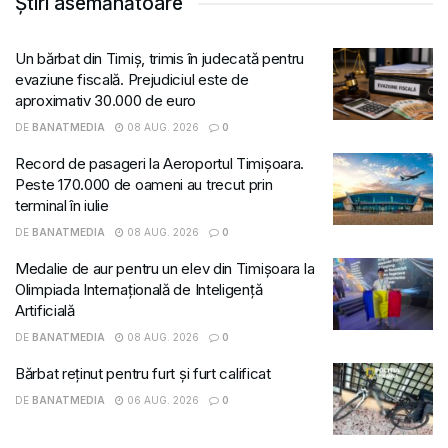
Știri asemănătoare
Un bărbat din Timiș, trimis în judecată pentru
evaziune fiscală. Prejudiciul este de
aproximativ 30.000 de euro
DE
BANATMEDIA
08 AUG. 2026
0
Record de pasageri la Aeroportul Timișoara.
Peste 170.000 de oameni au trecut prin
terminal în iulie
DE
BANATMEDIA
08 AUG. 2026
0
Medalie de aur pentru un elev din Timișoara la
Olimpiada Internațională de Inteligență
Artificială
DE
BANATMEDIA
08 AUG. 2026
0
Bărbat reținut pentru furt și furt calificat
DE
BANATMEDIA
06 AUG. 2026
0