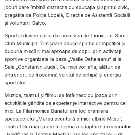
jocuri care îmbină distracția cu educația și spiritul civic,
pregătite de Poliția Locală, Direcția de Asistență Socială
și voluntarii Salvo.
Sportul devine parte din povestea de 1 iunie, iar Sport
Club Municipal Timișoara aduce spiritul competiției și
bucuria mișcării mai aproape de copii, prin activități
sportive organizate la baza „Vasile Deheleanu” și la
Sala „Constantin Jude”. Cei mici vor afla, alături de
antrenori, ce înseamnă spiritul de echipă și energia
sportului.
Muzica, teatrul și filmul se întâlnesc cu joaca prin
activitățile gândite ca experiențe interactive pentru cei
mici. La Filarmonica Banatul are loc premiera
spectacolului „Marea aventură a micii albine Mitsu”,
Teatrul German pune în scenă o adaptare a roamnului
„Heidi”, iar la Teatrul Maghiar are loc spectacolul de