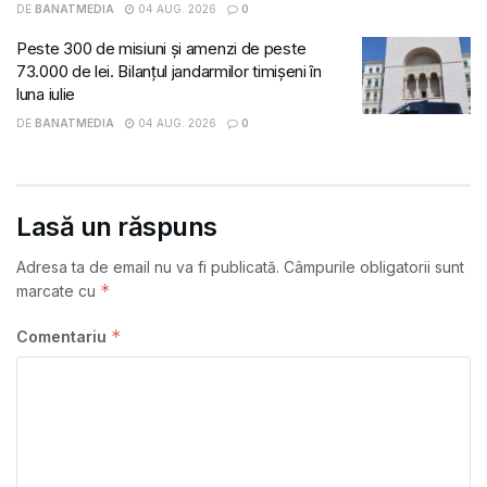
DE
BANATMEDIA
04 AUG. 2026
0
Peste 300 de misiuni și amenzi de peste
73.000 de lei. Bilanțul jandarmilor timișeni în
luna iulie
DE
BANATMEDIA
04 AUG. 2026
0
Lasă un răspuns
Adresa ta de email nu va fi publicată.
Câmpurile obligatorii sunt
*
marcate cu
*
Comentariu