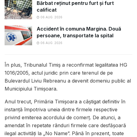
Bărbat reținut pentru furt și furt
calificat
06 AUG. 2026
Accident în comuna Margina. Două
persoane, transportate la spital
06 AUG. 2026
În plus, Tribunalul Timiș a reconfirmat legalitatea HG
1016/2005, actul juridic prin care terenul de pe
Bulevardul Liviu Rebreanu a devenit domeniu public al
Municipiului Timișoara.
Anul trecut, Primăria Timișoara a câștigat definitiv în
instanță împotriva uneia dintre firmele respective
privind emiterea acordului de comerț. De atunci, a
amendat în repetate rânduri firmele care desfășoară
ilegal activități la „No Name”. Până în prezent, toate