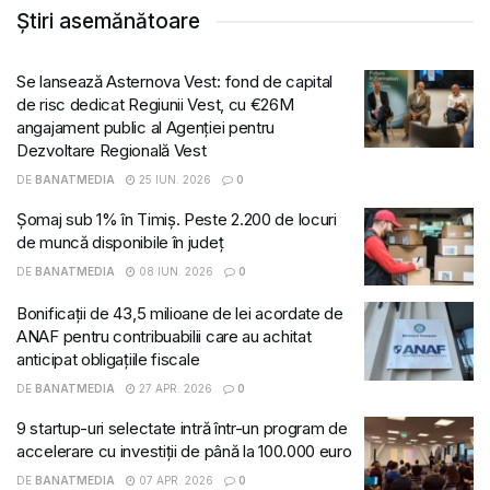
Știri asemănătoare
Se lansează Asternova Vest: fond de capital
de risc dedicat Regiunii Vest, cu €26M
angajament public al Agenției pentru
Dezvoltare Regională Vest
DE
BANATMEDIA
25 IUN. 2026
0
Șomaj sub 1% în Timiș. Peste 2.200 de locuri
de muncă disponibile în județ
DE
BANATMEDIA
08 IUN. 2026
0
Bonificații de 43,5 milioane de lei acordate de
ANAF pentru contribuabilii care au achitat
anticipat obligațiile fiscale
DE
BANATMEDIA
27 APR. 2026
0
9 startup-uri selectate intră într-un program de
accelerare cu investiții de până la 100.000 euro
DE
BANATMEDIA
07 APR. 2026
0