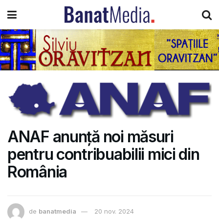
ANAF anunță noi măsuri
pentru contribuabilii mici din
România
de
banatmedia
20 nov. 2024