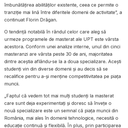
îmbunătățirea abilităților existente, ceea ce permite o
tranziție mai lină între diferitele domenii de activitate”, a
continuat Florin Drăgan.
O tendință notabilă în rândul celor care aleg să
urmeze programele de masterat ale UPT este vârsta
acestora. Conform unei analize interne, unul din cinci
masteranzi are vârsta peste 30 de ani, majoritatea
dintre aceștia aflându-se la a doua specializare. Acești
studenți vin din diverse domenii și au decis să se
recalifice pentru a-și menține competitivitatea pe piața
muncii.
„Faptul că vedem tot mai mulți studenți la masterat
care sunt deja experimentați și doresc să învețe o
nouă specializare este un semnal că piața muncii din
România, mai ales în domenii tehnologice, necesită o
educație continuă și flexibilă. În plus, prin participarea