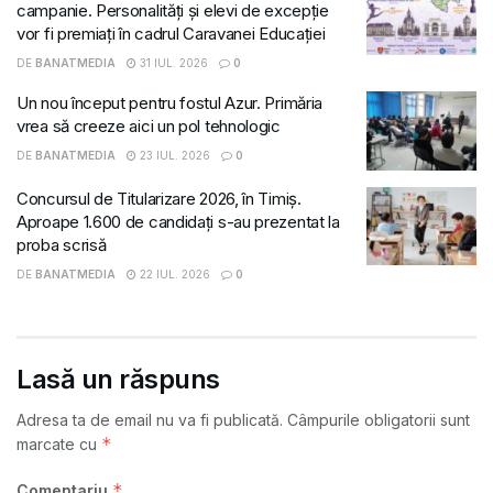
campanie. Personalități și elevi de excepție
vor fi premiați în cadrul Caravanei Educației
DE
BANATMEDIA
31 IUL. 2026
0
Un nou început pentru fostul Azur. Primăria
vrea să creeze aici un pol tehnologic
DE
BANATMEDIA
23 IUL. 2026
0
Concursul de Titularizare 2026, în Timiș.
Aproape 1.600 de candidați s-au prezentat la
proba scrisă
DE
BANATMEDIA
22 IUL. 2026
0
Lasă un răspuns
Adresa ta de email nu va fi publicată.
Câmpurile obligatorii sunt
*
marcate cu
*
Comentariu