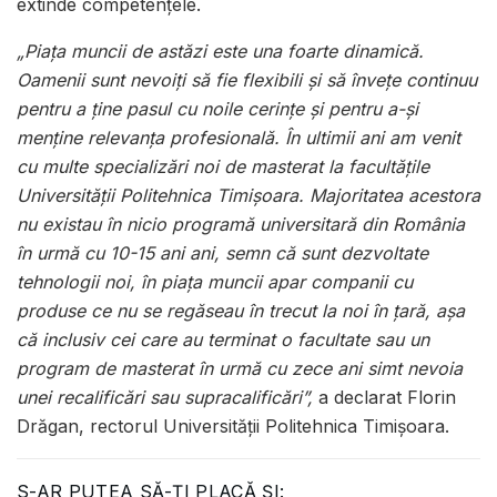
extinde competențele.
„Piața muncii de astăzi este una foarte dinamică.
Oamenii sunt nevoiți să fie flexibili și să învețe continuu
pentru a ține pasul cu noile cerințe și pentru a-și
menține relevanța profesională. În ultimii ani am venit
cu multe specializări noi de masterat la facultățile
Universității Politehnica Timișoara. Majoritatea acestora
nu existau în nicio programă universitară din România
în urmă cu 10-15 ani ani, semn că sunt dezvoltate
tehnologii noi, în piața muncii apar companii cu
produse ce nu se regăseau în trecut la noi în țară, așa
că inclusiv cei care au terminat o facultate sau un
program de masterat în urmă cu zece ani simt nevoia
unei recalificări sau supracalificări”,
a declarat Florin
Drăgan, rectorul Universității Politehnica Timișoara.
S-AR PUTEA SĂ-ȚI PLACĂ ȘI: