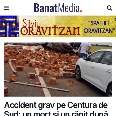
Accident grav pe Centura de
Sud: un mort și un rănit după