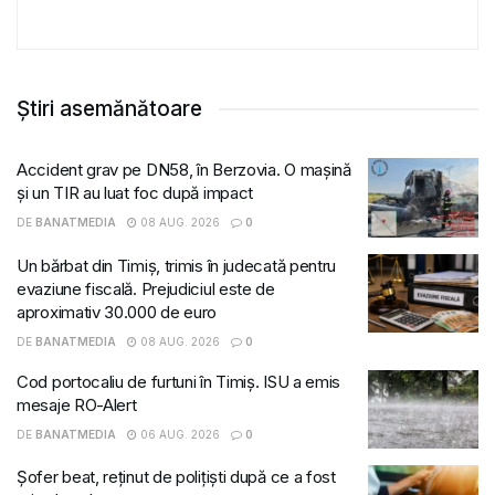
Știri asemănătoare
Accident grav pe DN58, în Berzovia. O mașină
și un TIR au luat foc după impact
DE
BANATMEDIA
08 AUG. 2026
0
Un bărbat din Timiș, trimis în judecată pentru
evaziune fiscală. Prejudiciul este de
aproximativ 30.000 de euro
DE
BANATMEDIA
08 AUG. 2026
0
Cod portocaliu de furtuni în Timiș. ISU a emis
mesaje RO-Alert
DE
BANATMEDIA
06 AUG. 2026
0
Șofer beat, reținut de polițiști după ce a fost