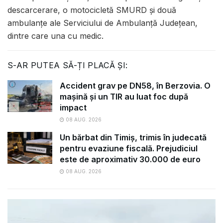
descarcerare, o motocicletă SMURD și două
ambulanțe ale Serviciului de Ambulanță Județean,
dintre care una cu medic.
S-AR PUTEA SĂ-ȚI PLACĂ ȘI:
Accident grav pe DN58, în Berzovia. O
mașină și un TIR au luat foc după
impact
08 AUG. 2026
Un bărbat din Timiș, trimis în judecată
pentru evaziune fiscală. Prejudiciul
este de aproximativ 30.000 de euro
08 AUG. 2026