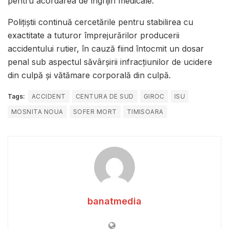
pentru acordarea de îngrijiri medicale.
Polițiștii continuă cercetările pentru stabilirea cu
exactitate a tuturor împrejurărilor producerii
accidentului rutier, în cauză fiind întocmit un dosar
penal sub aspectul săvârșirii infracțiunilor de ucidere
din culpă și vătămare corporală din culpă.
Tags:
ACCIDENT
CENTURA DE SUD
GIROC
ISU
MOSNITA NOUA
SOFER MORT
TIMISOARA
banatmedia