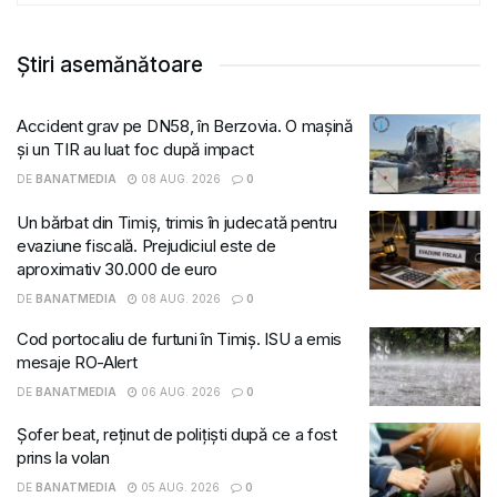
Știri asemănătoare
Accident grav pe DN58, în Berzovia. O mașină
și un TIR au luat foc după impact
DE
BANATMEDIA
08 AUG. 2026
0
Un bărbat din Timiș, trimis în judecată pentru
evaziune fiscală. Prejudiciul este de
aproximativ 30.000 de euro
DE
BANATMEDIA
08 AUG. 2026
0
Cod portocaliu de furtuni în Timiș. ISU a emis
mesaje RO-Alert
DE
BANATMEDIA
06 AUG. 2026
0
Șofer beat, reținut de polițiști după ce a fost
prins la volan
DE
BANATMEDIA
05 AUG. 2026
0