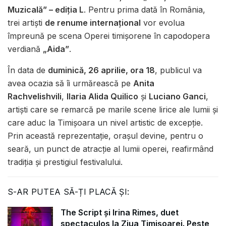
Muzicală” – ediția L
. Pentru prima dată în România,
trei artiști
de renume internațional
vor evolua
împreună pe scena Operei timișorene în capodopera
verdiană
„Aida”
.
În data de
duminică, 26 aprilie, ora 18
, publicul va
avea ocazia să îi urmărească pe
Anita
Rachvelishvili
,
Ilaria Alida Quilico
și
Luciano Ganci
,
artiști care se remarcă pe marile scene lirice ale lumii și
care aduc la Timișoara un nivel artistic de excepție.
Prin această reprezentație, orașul devine, pentru o
seară, un punct de atracție al lumii operei, reafirmând
tradiția și prestigiul festivalului.
S-AR PUTEA SĂ-ȚI PLACĂ ȘI:
The Script și Irina Rimes, duet
spectaculos la Ziua Timișoarei. Peste