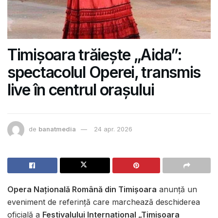
Timișoara trăiește „Aida”:
spectacolul Operei, transmis
live în centrul orașului
de
banatmedia
24 apr. 2026
Opera Națională Română din Timișoara
anunță un
eveniment de referință care marchează deschiderea
oficială a
Festivalului Internațional „Timișoara