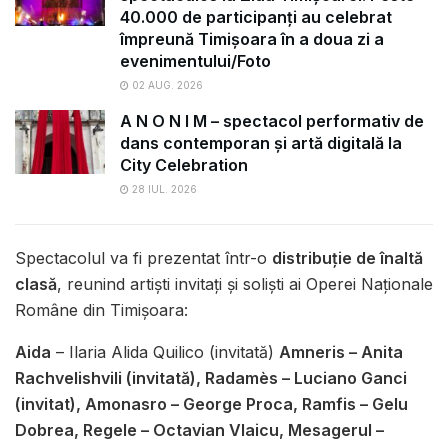
40.000 de participanți au celebrat
împreună Timișoara în a doua zi a
evenimentului/Foto
02 AUG. 2026
A N O N I M – spectacol performativ de
dans contemporan și artă digitală la
City Celebration
28 IUL. 2026
Spectacolul va fi prezentat într-o
distribuție de înaltă
clasă
, reunind artiști invitați și soliști ai Operei Naționale
Române din Timișoara:
Aida
– Ilaria Alida Quilico (invitată)
Amneris – Anita
Rachvelishvili (invitată), Radamès – Luciano Ganci
(invitat), Amonasro – George Proca, Ramfis – Gelu
Dobrea, Regele – Octavian Vlaicu, Mesagerul –