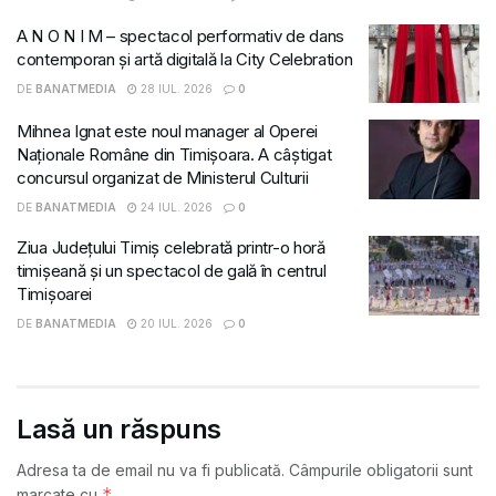
A N O N I M – spectacol performativ de dans
contemporan și artă digitală la City Celebration
DE
BANATMEDIA
28 IUL. 2026
0
Mihnea Ignat este noul manager al Operei
Naționale Române din Timișoara. A câștigat
concursul organizat de Ministerul Culturii
DE
BANATMEDIA
24 IUL. 2026
0
Ziua Județului Timiș celebrată printr-o horă
timișeană și un spectacol de gală în centrul
Timișoarei
DE
BANATMEDIA
20 IUL. 2026
0
Lasă un răspuns
Adresa ta de email nu va fi publicată.
Câmpurile obligatorii sunt
*
marcate cu