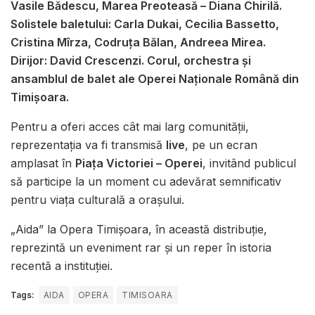
Vasile Bădescu, Marea Preoteasă – Diana Chirilă.
Solistele baletului: Carla Dukai, Cecilia Bassetto,
Cristina Mîrza, Codruța Bălan, Andreea Mirea.
Dirijor: David Crescenzi. Corul, orchestra și
ansamblul de balet ale Operei Naționale Română din
Timișoara.
Pentru a oferi acces cât mai larg comunității,
reprezentația va fi transmisă
live
, pe un ecran
amplasat în
Piața Victoriei – Operei
, invitând publicul
să participe la un moment cu adevărat semnificativ
pentru viața culturală a orașului.
„Aida” la Opera Timișoara, în această distribuție,
reprezintă un eveniment rar și un reper în istoria
recentă a instituției.
Tags:
AIDA
OPERA
TIMISOARA